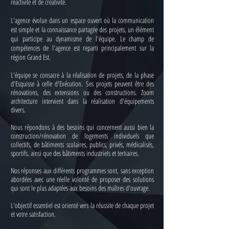
réactivité et de créativité.
L'agence évolue dans un espace ouvert où la communication
est simple et la connaissance partagée des projets, un élément
qui participe au dynamisme de l'équipe. Le champ de
compétences de l'agence est reparti principalement sur la
région Grand Est.
L'équipe se consacre à la réalisation de projets, de la phase
d'Esquisse à celle d'Exécution. Ses projets peuvent être des
rénovations, des extensions ou des constructions. Zoom
architecture intervient dans la réalisation d'équipements
divers.
Nous répondons à des besoins qui concernent aussi bien la
construction/rénovation de logements individuels que
collectifs, de bâtiments scolaires, publics, privés, médicalisés,
sportifs, ainsi que des bâtiments industriels et tertiaires.
Nos réponses aux différents programmes sont, sans exception
abordées avec une réelle volonté de proposer des solutions
qui sont le plus adaptées aux besoins des maîtres d'ouvrage.
L'objectif essentiel est orienté vers la réussite de chaque projet
et votre satisfaction.